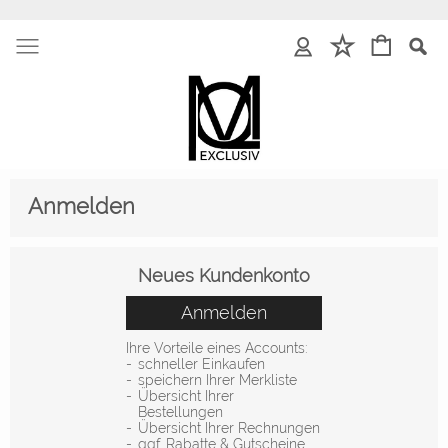
Anmelden
Neues Kundenkonto
Anmelden
Ihre Vorteile eines Accounts:
-
schneller Einkaufen
-
speichern Ihrer Merkliste
-
Übersicht Ihrer
Bestellungen
-
Übersicht Ihrer Rechnungen
-
ggf. Rabatte & Gutscheine...